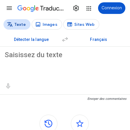
Traduction
Connexion
Texte
Images
Sites Web
Types de traductions
Traduction de texte
Détecter la langue
Français
Texte source
Résultats de traduction
Envoyer des commentaires
Panneaux latéraux